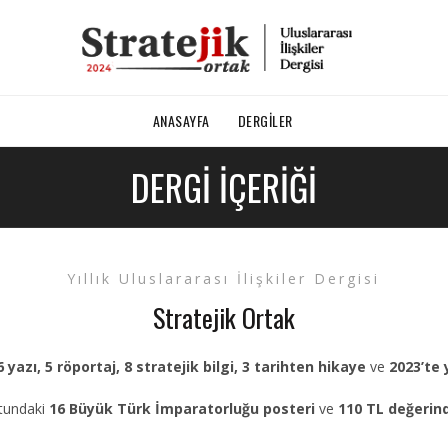
ANASAYFA
DERGILER
DERGI İÇERIĞI
Yıllık Uluslararası İlişkiler Dergisi
Stratejik Ortak
6 yazı, 5 röportaj, 8 stratejik bilgi, 3 tarihten hikaye
ve
2023’te 
utundaki
16 Büyük Türk İmparatorluğu posteri
ve
110 TL değerind