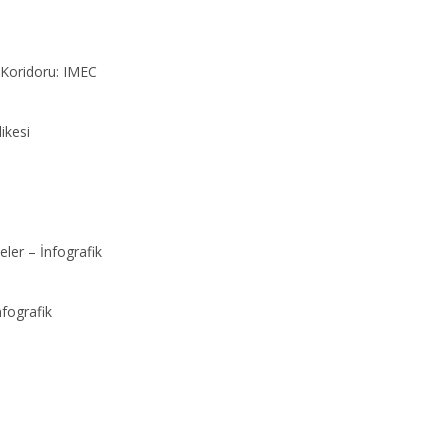
k Koridoru: IMEC
ikesi
er – İnfografik
nfografik