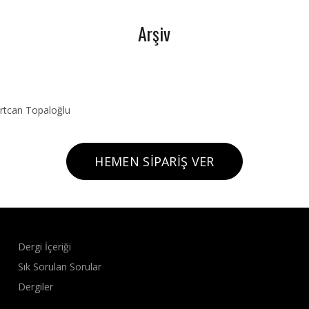
Arşiv
ertcan Topaloğlu
HEMEN SIPARIŞ VER
Dergi İçeriği
Sık Sorulan Sorular
Dergiler