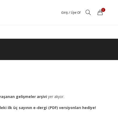
0
Giriş / Üye Ol
yaşanan gelişmeler arşivi
yer alıyor.
eki ilk üç sayının e-dergi (PDF) versiyonları hediye!