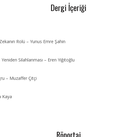
Dergi İçeriği
 Zekanın Rolü – Yunus Emre Şahin
 Yeniden Silahlanması – Eren Yiğitoğlu
u – Muzaffer Çitçi
a Kaya
Röportaj