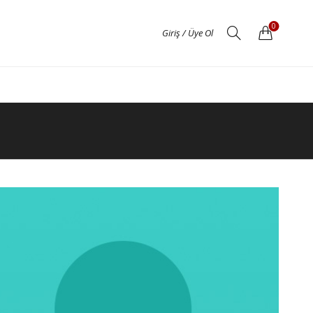
0
Giriş / Üye Ol