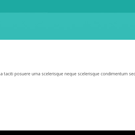
m a taciti posuere urna scelerisque neque scelerisque condimentum s